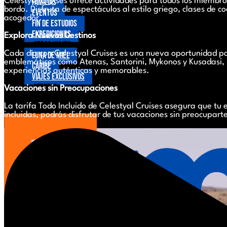
Celestyal Cruises ofrece actividades para todos los miembro
Familias
bordo. Disfruta de espectáculos al estilo griego, clases de c
Eventos
acogedor.
Fin de Estudios
Expediciones
Explora Nuevos Destinos
Otros viajes
Cada día con Celestyal Cruises es una nueva oportunidad par
Luna de Miel
emblemáticos como Atenas, Santorini, Mykonos y Kusadasi, po
Caribe
experiencias auténticas y memorables.
Viajes exclusivos
Ofertas
Vacaciones sin Preocupaciones
Contacto
La tarifa Todo Incluido de Celestyal Cruises asegura que 
incluidas, podrás disfrutar de tus vacaciones sin preocuparte