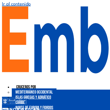
Ir al contenido
Cruceros por
Mediterráneo Occidental
Islas Griegas y Adriático
Caribe
Norte de Europa y Fiordos