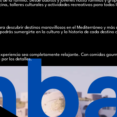
s de la familia. Desde adultos y jóvenes hasta familias y gru
ocina, talleres culturales y actividades recreativas para todas
a descubrir destinos maravillosos en el Mediterráneo y más al
drás sumergirte en la cultura y la historia de cada destino 
tu experiencia sea completamente relajante. Con comidas gou
 por los detalles.