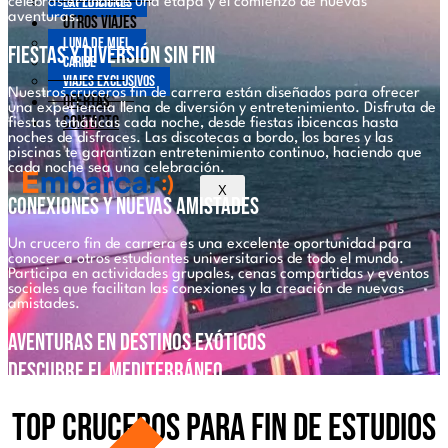
Expediciones
celebras el final de una etapa y el comienzo de nuevas
aventuras.
Otros viajes
Luna de Miel
Fiestas y Diversión Sin Fin
Caribe
Viajes exclusivos
Nuestros cruceros fin de carrera están diseñados para ofrecer
Ofertas
una experiencia llena de diversión y entretenimiento. Disfruta de
Contacto
fiestas temáticas cada noche, desde fiestas ibicencas hasta
noches de disfraces. Las discotecas a bordo, los bares y las
piscinas te garantizan entretenimiento continuo, haciendo que
cada noche sea una celebración.
X
Conexiones y Nuevas Amistades
Un crucero fin de carrera es una excelente oportunidad para
conocer a otros estudiantes universitarios de todo el mundo.
Participa en actividades grupales, cenas compartidas y eventos
sociales que facilitan las conexiones y la creación de nuevas
amistades.
Aventuras en Destinos Exóticos
Descubre el Mediterráneo
Navega por el Mediterráneo y descubre ciudades icónicas como
Top cruceros para Fin de Estudios
Barcelona, Nápoles, Roma y las impresionantes islas griegas.
Disfruta de excursiones culturales, actividades de aventura y la