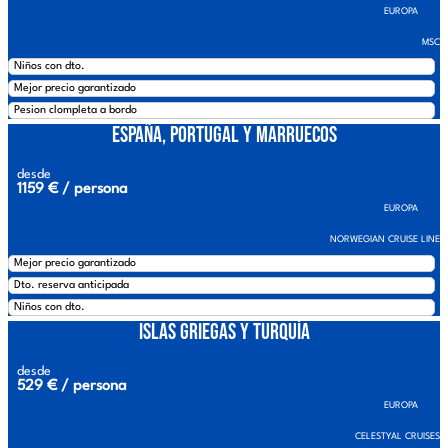
EUROPA
MSC
Niños con dto.
Mejor precio garantizado
Pesion clompleta a bordo
España, Portugal y Marruecos
desde
1159 € / persona
EUROPA
NORWEGIAN CRUISE LINE
Mejor precio garantizado
Dto. reserva anticipada
Niños con dto.
Islas Griegas y Turquía
desde
529 € / persona
EUROPA
CELESTYAL CRUISES