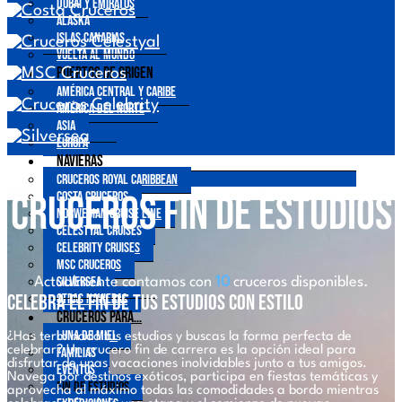
Dubái y Emiratos
Alaska
Islas Canarias
Vuelta al mundo
Puertos de origen
América central y Caribe
América del Norte
Asia
Europa
Navieras
Cruceros Royal Caribbean
Cruceros Fin de Estudios
Costa Cruceros
Norwegian Cruise Line
Celestyal Cruises
Celebrity Cruises
MSC Cruceros
Silversea
Actualmente contamos con
10
cruceros disponibles.
Celebra el Fin de tus Estudios con Estilo
Otras Navieras
Cruceros para…
Luna de Miel
¿Has terminado tus estudios y buscas la forma perfecta de
celebrar? Un crucero fin de carrera es la opción ideal para
Familias
disfrutar de unas vacaciones inolvidables junto a tus amigos.
Eventos
Navega por destinos exóticos, participa en fiestas temáticas y
Fin de Estudios
aprovecha al máximo todas las comodidades a bordo mientras