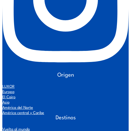
Origen
LUXOR
Europa
El Cairo
Asia
América del Norte
América central y Caribe
Destinos
Vuelta al mundo