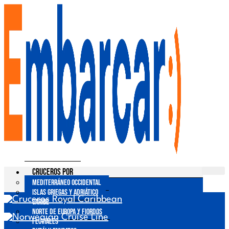
Ir
al
contenido
Cruceros por
Mediterráneo Occidental
Islas Griegas y Adriático
Caribe
Norte de Europa y Fiordos
Fluviales