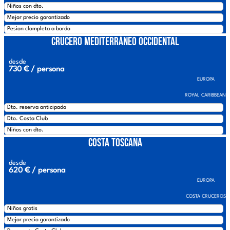
Niños con dto.
Mejor precio garantizado
Pesion clompleta a bordo
Crucero Mediterráneo Occidental
desde
730 € / persona
EUROPA
ROYAL CARIBBEAN
Dto. reserva anticipada
Dto. Costa Club
Niños con dto.
Costa Toscana
desde
620 € / persona
EUROPA
COSTA CRUCEROS
Niños gratis
Mejor precio garantizado