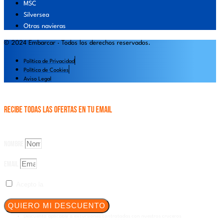
MSC
Silversea
Otras navieras
© 2024 Embarcar · Todos los derechos reservados.
Política de Privacidad
Política de Cookies
Aviso Legal
Recibe todas las OFERTAS en tu email
Consigue un 5% en tus Excursiones a Bordo
Suscribiéndote a nuestro Newsletter
Nombre
Email
Acepto la
Política de Privacidad
QUIERO MI DESCUENTO
Descuento aplicable a excursiones contratadas con nuestros cruceros