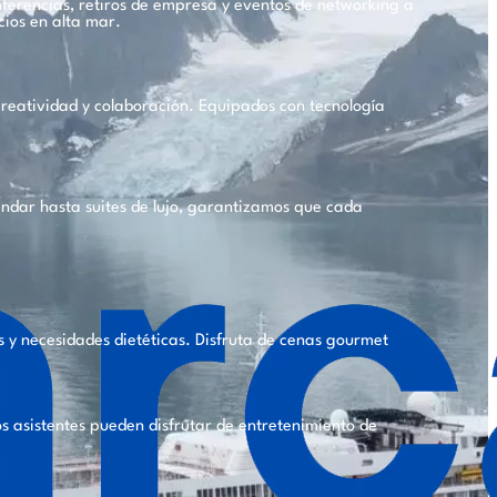
ferencias, retiros de empresa y eventos de networking a
cios en alta mar.
reatividad y colaboración. Equipados con tecnología
ándar hasta suites de lujo, garantizamos que cada
s y necesidades dietéticas. Disfruta de cenas gourmet
os asistentes pueden disfrutar de entretenimiento de