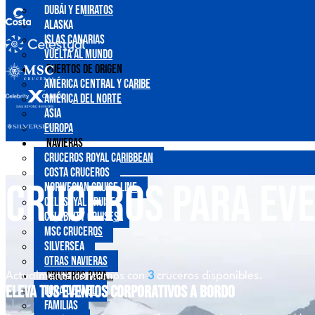
Dubái y Emiratos
Alaska
Islas Canarias
Vuelta al mundo
Puertos de origen
América central y Caribe
América del Norte
Asia
Europa
Navieras
Cruceros Royal Caribbean
Costa Cruceros
Cruceros para Ev
Norwegian Cruise Line
Celestyal Cruises
Celebrity Cruises
MSC Cruceros
Silversea
Otras Navieras
Cruceros para…
Actualmente contamos con
3
cruceros disponibles.
Eleva tus Eventos Corporativos a Bordo
Luna de Miel
Familias