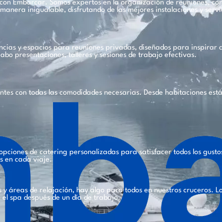
con Embarcar. Somos expertos en la organización de reuniones, con
anera inigualable, disfrutando de las mejores instalaciones y servi
cias y espacios para reuniones privadas, diseñados para inspirar c
abo presentaciones, talleres y sesiones de trabajo efectivas.
antes con todas las comodidades necesarias. Desde habitaciones est
pciones de catering personalizadas para satisfacer todos los gusto
s en cada viaje.
 y áreas de relajación, hay algo para todos en nuestros cruceros. L
n el spa después de un día de trabajo.