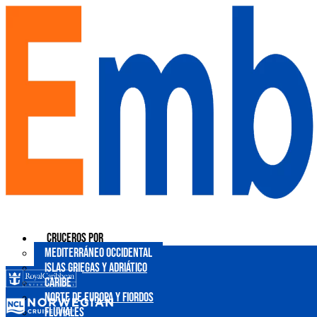
Ir
al
contenido
Cruceros por
Mediterráneo Occidental
Islas Griegas y Adriático
Caribe
Norte de Europa y Fiordos
Fluviales