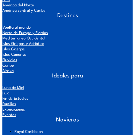
América del Norte
América central y Caribe
Destinos
Vuelta al mundo
Norte de Europa y Fiordos
Mediterráneo Occidental
Islas Griegas y Adriático
Islas Griegas
Islas Canarias
Fluviales
Caribe
Alaska
Ideales para
Luna de Miel
Lujo
Fin de Estudios
Familias
Expediciones
Eventos
Navieras
Royal Caribbean