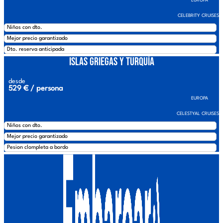
EUROPA
CELEBRITY CRUISES
Niños con dto.
Mejor precio garantizado
Dto. reserva anticipada
Islas Griegas y Turquía
desde
529 € / persona
EUROPA
CELESTYAL CRUISES
Niños con dto.
Mejor precio garantizado
Pesion clompleta a bordo