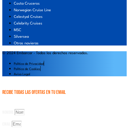
Costa Cruceros
Norwegian Cruise Line
Celestyal Cruises
Celebrity Cruises
MSC
Silversea
Otras navieras
© 2024 Embarcar · Todos los derechos reservados.
Política de Privacidad
Política de Cookies
Aviso Legal
Recibe todas las OFERTAS en tu email
Consigue un 5% en tus Excursiones a Bordo
Suscribiéndote a nuestro Newsletter
Nombre
Email