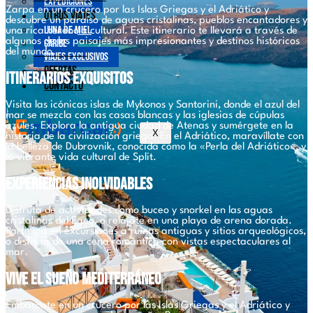
Expediciones
Zarpa en un crucero por las Islas Griegas y el Adriático y
Otros viajes
descubre un paraíso de aguas cristalinas, pueblos encantadores y
Luna de Miel
una rica herencia cultural. Este itinerario te llevará a través de
algunos de los paisajes más impresionantes y destinos históricos
Caribe
del mundo.
Viajes exclusivos
Ofertas
Itinerarios Exquisitos
Contacto
Visita las icónicas islas de Mykonos y Santorini, donde el azul del
mar se mezcla con las casas blancas y las iglesias de cúpulas
azules. Explora la antigua ciudad de Atenas y sumérgete en la
X
historia de la civilización griega. En el Adriático, maravíllate con
la belleza de Dubrovnik, conocida como la «Perla del Adriático», y
la vibrante vida cultural de Split.
Experiencias Inolvidables
Disfruta de actividades como buceo y snorkel en las aguas
cristalinas del Egeo, o relájate en una playa de arena dorada.
Participa en excursiones a ruinas antiguas y sitios arqueológicos,
o disfruta de una cena romántica con vistas espectaculares al
mar.
Vive el Sueño Mediterráneo
Embárcate en un crucero por las Islas Griegas y el Adriático y