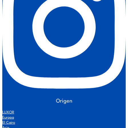
Origen
LUXOR
Europa
El Cairo
Asia