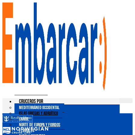
Ir
al
contenido
Cruceros por
Mediterráneo Occidental
Islas Griegas y Adriático
Caribe
Norte de Europa y Fiordos
Fluviales