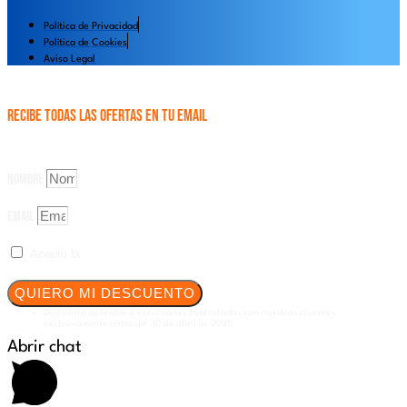
Política de Privacidad
Política de Cookies
Aviso Legal
Recibe todas las OFERTAS en tu email
Consigue un 5% en tus Excursiones a Bordo
Suscribiéndote a nuestro Newsletter
Nombre
Email
Acepto la
Política de Privacidad
QUIERO MI DESCUENTO
Descuento aplicable a excursiones contratadas con nuestros cruceros
exclusivamente antes del 30 de abril de 2025.
Abrir chat