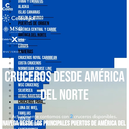
Dubái y Emiratos
Alaska
Islas Canarias
Vuelta al mundo
Puertos de origen
América central y Caribe
América del Norte
Asia
Europa
Navieras
Cruceros Royal Caribbean
Costa Cruceros
Norwegian Cruise Line
Cruceros desde América
Celestyal Cruises
Celebrity Cruises
MSC Cruceros
del Norte
Silversea
Otras Navieras
Cruceros para…
Luna de Miel
Familias
Actualmente contamos con
2
cruceros disponibles.
Eventos
Navega desde los principales puertos de América del
Fin de Estudios