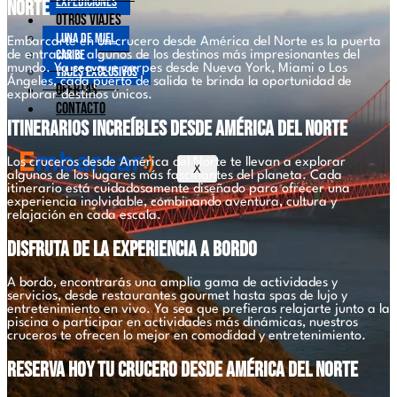
Expediciones
Norte
Otros viajes
Luna de Miel
Embarcarte en un crucero desde América del Norte es la puerta
Caribe
de entrada a algunos de los destinos más impresionantes del
mundo. Ya sea que zarpes desde Nueva York, Miami o Los
Viajes exclusivos
Ángeles, cada puerto de salida te brinda la oportunidad de
Ofertas
explorar destinos únicos.
Contacto
Itinerarios Increíbles desde América del Norte
Los cruceros desde América del Norte te llevan a explorar
X
algunos de los lugares más fascinantes del planeta. Cada
itinerario está cuidadosamente diseñado para ofrecer una
experiencia inolvidable, combinando aventura, cultura y
relajación en cada escala.
Disfruta de la Experiencia a Bordo
A bordo, encontrarás una amplia gama de actividades y
servicios, desde restaurantes gourmet hasta spas de lujo y
entretenimiento en vivo. Ya sea que prefieras relajarte junto a la
piscina o participar en actividades más dinámicas, nuestros
cruceros te ofrecen lo mejor en comodidad y entretenimiento.
Reserva Hoy tu Crucero desde América del Norte