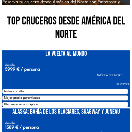
Reserva tu crucero desde América del Norte con Embarcar y
comienza tu aventura por los mares.
Top cruceros desde América del
Norte
La Vuelta al Mundo
desde
5999 € / persona
AMÉRICA DEL NORTE
SILVERSEA
Niños con dto.
Mejor precio garantizado
Dto. reserva anticipada
Alaska: Bahía de los Glaciares, Skagway y Juneau
desde
1589 € / persona