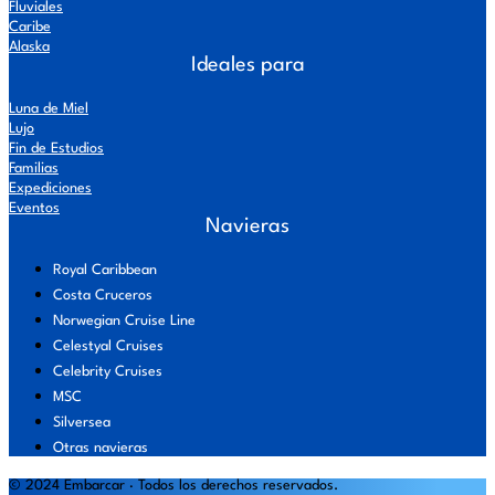
Fluviales
Caribe
Alaska
Ideales para
Luna de Miel
Lujo
Fin de Estudios
Familias
Expediciones
Eventos
Navieras
Royal Caribbean
Costa Cruceros
Norwegian Cruise Line
Celestyal Cruises
Celebrity Cruises
MSC
Silversea
Otras navieras
© 2024 Embarcar · Todos los derechos reservados.