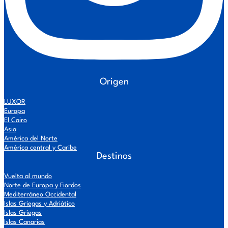
Origen
LUXOR
Europa
El Cairo
Asia
América del Norte
América central y Caribe
Destinos
Vuelta al mundo
Norte de Europa y Fiordos
Mediterráneo Occidental
Islas Griegas y Adriático
Islas Griegas
Islas Canarias