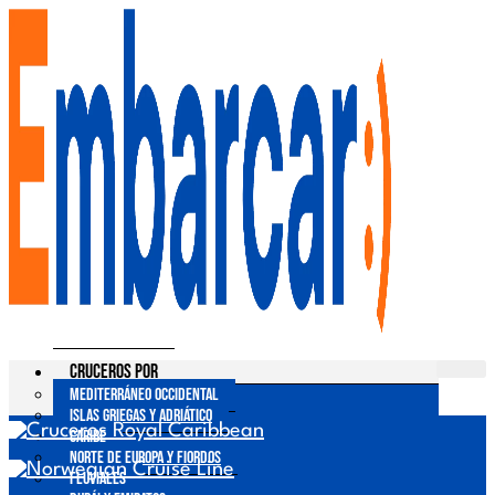
Ir
al
contenido
Cruceros por
Mediterráneo Occidental
Islas Griegas y Adriático
Caribe
Norte de Europa y Fiordos
Fluviales