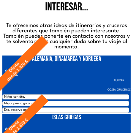
interesar...
Te ofrecemos otras ideas de itinerarios y cruceros
diferentes que también pueden interesante.
También puedes ponerte en contacto con nosotros y
te solventaremos cualquier duda sobre tu viaje al
momento.
Alemania, Dinamarca y Noruega
desde 1.470 €
Oferta
desde
1690€
EUROPA
COSTA CRUCEROS
Niños con dto.
Mejor precio garantizado
Dto. reserva anticipada
Islas Griegas
desde 1.470 €
Oferta
desde